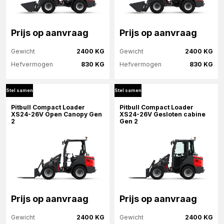
Prijs op aanvraag
Prijs op aanvraag
Gewicht
2400 KG
Gewicht
2400 KG
Hefvermogen
830 KG
Hefvermogen
830 KG
Stel samen
Stel samen
Meer informatie
Meer informatie
Pitbull Compact Loader
Pitbull Compact Loader
XS24-26V Open Canopy Gen
XS24-26V Gesloten cabine
2
Gen 2
Stel samen
Stel samen
Prijs op aanvraag
Prijs op aanvraag
Gewicht
2400 KG
Gewicht
2400 KG