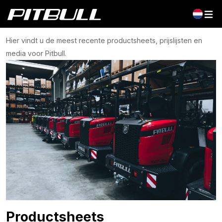
Service & downloads
Hier vindt u de meest recente productsheets, prijslijsten en
media voor Pitbull.
Productsheets