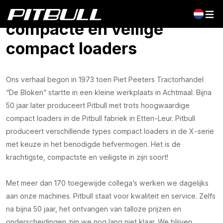
Pitbull - Krachtige,
compacte en veilige
compact loaders
Ons verhaal begon in 1973 toen Piet Peeters Tractorhandel
“De Bloken” startte in een kleine werkplaats in Achtmaal. Bijna
50 jaar later produceert Pitbull met trots hoogwaardige
compact loaders in de Pitbull fabriek in Etten-Leur. Pitbull
produceert verschillende types compact loaders in de X-serie
met keuze in het benodigde hefvermogen. Het is de
krachtigste, compactste en veiligste in zijn soort!
Met meer dan 170 toegewijde collega’s werken we dagelijks
aan onze machines. Pitbull staat voor kwaliteit en service. Zelfs
na bijna 50 jaar, het ontvangen van talloze prijzen en
onderscheidingen zijn we nog lang niet klaar. We blijven