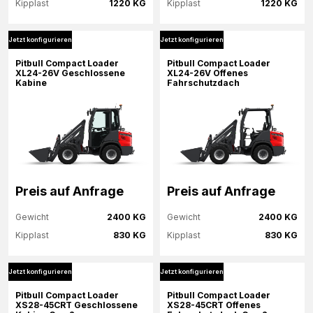
Kipplast
1220 KG
Kipplast
1220 KG
Jetzt konfigurieren
Jetzt konfigurieren
Mehr Informationen
Mehr Informationen
Pitbull Compact Loader
Pitbull Compact Loader
XL24-26V Geschlossene
XL24-26V Offenes
Kabine
Fahrschutzdach
Jetzt konfigurieren
Jetzt konfigurieren
Preis auf Anfrage
Preis auf Anfrage
Gewicht
2400 KG
Gewicht
2400 KG
Kipplast
830 KG
Kipplast
830 KG
Jetzt konfigurieren
Jetzt konfigurieren
Mehr Informationen
Mehr Informationen
Pitbull Compact Loader
Pitbull Compact Loader
XS28-45CRT Geschlossene
XS28-45CRT Offenes