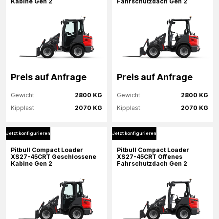
Kabine Gen 2
Fahrschutzdach Gen 2
Jetzt konfigurieren
Jetzt konfigurieren
Preis auf Anfrage
Preis auf Anfrage
Gewicht
2800 KG
Gewicht
2800 KG
Kipplast
2070 KG
Kipplast
2070 KG
Jetzt konfigurieren
Jetzt konfigurieren
Mehr Informationen
Mehr Informationen
Pitbull Compact Loader
Pitbull Compact Loader
XS27-45CRT Geschlossene
XS27-45CRT Offenes
Kabine Gen 2
Fahrschutzdach Gen 2
Jetzt konfigurieren
Jetzt konfigurieren