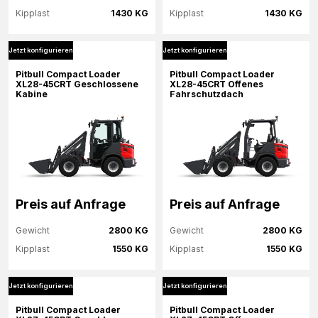
Kipplast
1430 KG
Kipplast
1430 KG
Jetzt konfigurieren
Jetzt konfigurieren
Mehr Informationen
Mehr Informationen
Pitbull Compact Loader
Pitbull Compact Loader
XL28-45CRT Geschlossene
XL28-45CRT Offenes
Kabine
Fahrschutzdach
Jetzt konfigurieren
Jetzt konfigurieren
Preis auf Anfrage
Preis auf Anfrage
Gewicht
2800 KG
Gewicht
2800 KG
Kipplast
1550 KG
Kipplast
1550 KG
Jetzt konfigurieren
Jetzt konfigurieren
Mehr Informationen
Mehr Informationen
Pitbull Compact Loader
Pitbull Compact Loader