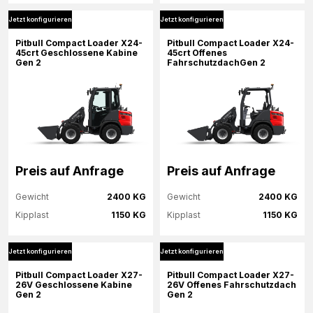
Jetzt konfigurieren
Jetzt konfigurieren
Mehr Informationen
Mehr Informationen
Pitbull Compact Loader X24-
Pitbull Compact Loader X24-
45crt Geschlossene Kabine
45crt Offenes
Gen 2
FahrschutzdachGen 2
Jetzt konfigurieren
Jetzt konfigurieren
Preis auf Anfrage
Preis auf Anfrage
Gewicht
2400 KG
Gewicht
2400 KG
Kipplast
1150 KG
Kipplast
1150 KG
Jetzt konfigurieren
Jetzt konfigurieren
Mehr Informationen
Mehr Informationen
Pitbull Compact Loader X27-
Pitbull Compact Loader X27-
26V Geschlossene Kabine
26V Offenes Fahrschutzdach
Gen 2
Gen 2
Jetzt konfigurieren
Jetzt konfigurieren