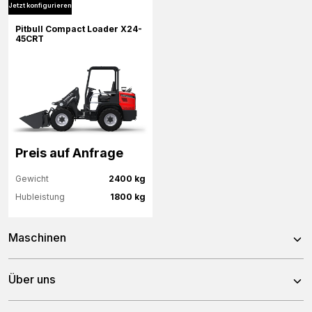
Jetzt konfigurieren
Mehr Informationen
Mehr Informationen
Pitbull Compact Loader X24-
45CRT
Jetzt konfigurieren
Jetzt konfigurieren
Preis auf Anfrage
Gewicht
2400 kg
Hubleistung
1800 kg
Maschinen
Mehr Informationen
X24-26V
Über uns
Jetzt konfigurieren
X24-45CRT