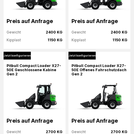
Preis auf Anfrage
Preis auf Anfrage
Gewicht
2400 KG
Gewicht
2400 KG
Kipplast
1150 KG
Kipplast
1150 KG
Jetzt konfigurieren
Jetzt konfigurieren
Mehr Informationen
Mehr Informationen
Pitbull Compact Loader X27-
Pitbull Compact Loader X27-
50E Geschlossene Kabine
50E Offenes Fahrschutzdach
Gen 2
Gen 2
Jetzt konfigurieren
Jetzt konfigurieren
Preis auf Anfrage
Preis auf Anfrage
Gewicht
2700 KG
Gewicht
2700 KG