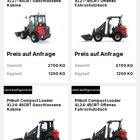
XL27-45CRT Geschlossene
XL27-45CRT Offenes
Kabine
Fahrschutzdach
Jetzt konfigurieren
Jetzt konfigurieren
Preis auf Anfrage
Preis auf Anfrage
Gewicht
2700 KG
Gewicht
2700 KG
Kipplast
1200 KG
Kipplast
1200 KG
Jetzt konfigurieren
Jetzt konfigurieren
Mehr Informationen
Mehr Informationen
Pitbull Compact Loader
Pitbull Compact Loader
XL24-45CRT Geschlossene
XL24-45CRT Offenes
Kabine
Fahrschutzdach
Jetzt konfigurieren
Jetzt konfigurieren