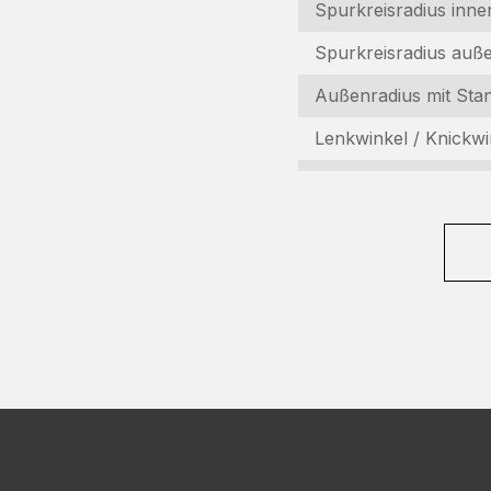
Spurkreisradius inne
L
Spurkreisradius auß
(R
V
Außenradius mit Sta
(R
Lenkwinkel / Knickwi
C