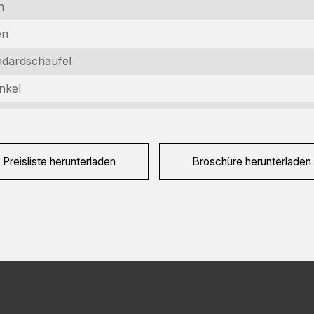
n
and
en
equired)
raag
ndardschaufel
equired)
nkel
APTCHA
Preisliste herunterladen
Broschüre herunterladen