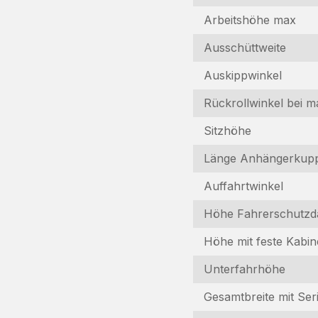
Arbeitshöhe max
Ausschüttweite
I
Auskippwinkel
Rückrollwinkel bei 
In
Fo
Sitzhöhe
N
Länge Anhängerkup
(R
Auffahrtwinkel
F
Höhe Fahrerschutzd
(R
Höhe mit feste Kabin
E-
Ma
Unterfahrhöhe
A
T
Gesamtbreite mit Ser
(R
(R