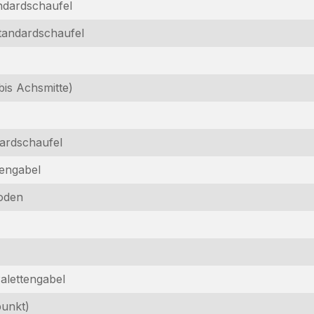
ndardschaufel
tandardschaufel
is Achsmitte)
dardschaufel
tengabel
oden
alettengabel
unkt)