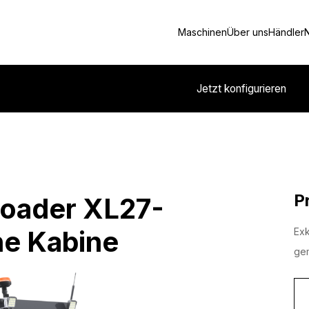
Maschinen
Über uns
Händler
Jetzt konfigurieren
P
Loader XL27-
e Kabine
Exk
gem