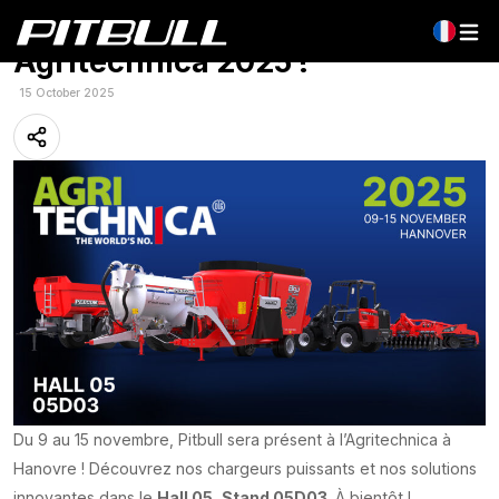
Pitbull présent au salon
Agritechnica 2025 !
15 October 2025
Du 9 au 15 novembre, Pitbull sera présent à l’Agritechnica à
Hanovre ! Découvrez nos chargeurs puissants et nos solutions
innovantes dans le
Hall 05, Stand 05D03
. À bientôt !