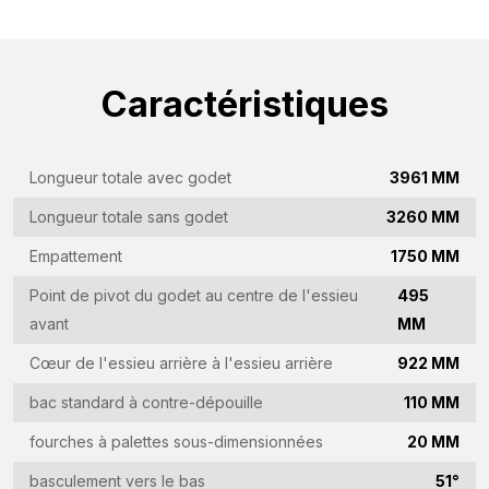
Caractéristiques
Longueur totale avec godet
3961 MM
Longueur totale sans godet
3260 MM
Empattement
1750 MM
Point de pivot du godet au centre de l'essieu
495
Demande d'information
avant
MM
Cœur de l'essieu arrière à l'essieu arrière
922 MM
Intéressé par cette machine ? Contactez-nous via ce
formulaire.
bac standard à contre-dépouille
110 MM
fourches à palettes sous-dimensionnées
20 MM
Nom
(Required)
basculement vers le bas
51°