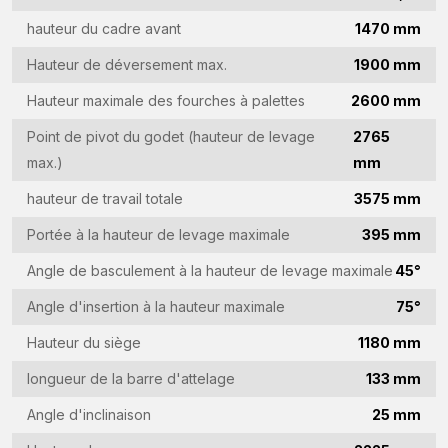
Nom
hauteur du cadre avant
1470 mm
de
Hauteur de déversement max.
1900 mm
l'entreprise
Adresse
Hauteur maximale des fourches à palettes
2600 mm
(Required)
e-
Point de pivot du godet (hauteur de levage
2765
mail
Numéro
max.)
mm
(Required)
de
hauteur de travail totale
3575 mm
téléphone
Pays
Portée à la hauteur de levage maximale
395 mm
(Required)
(Required)
Angle de basculement à la hauteur de levage maximale
45°
Vraag
Angle d'insertion à la hauteur maximale
75°
(Required)
Hauteur du siège
1180 mm
longueur de la barre d'attelage
133 mm
CAPTCHA
Angle d'inclinaison
25 mm