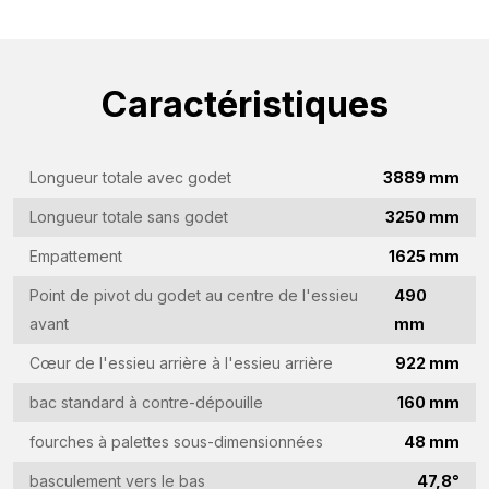
Caractéristiques
Longueur totale avec godet
3889 mm
Longueur totale sans godet
3250 mm
Empattement
1625 mm
Point de pivot du godet au centre de l'essieu
490
Demande d'information
avant
mm
Cœur de l'essieu arrière à l'essieu arrière
922 mm
Intéressé par cette machine ? Contactez-nous via ce
formulaire.
bac standard à contre-dépouille
160 mm
fourches à palettes sous-dimensionnées
48 mm
Nom
(Required)
basculement vers le bas
47,8°