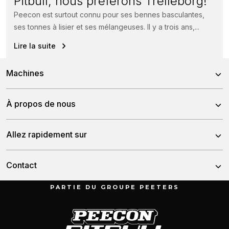
Pitbull, nous préférons Trelleborg!
Peecon est surtout connu pour ses bennes basculantes,
ses tonnes à lisier et ses mélangeuses. Il y a trois ans,...
Lire la suite
Machines
X24-26V
À propos de nous
X24-45CRT
À propos de nous
Allez rapidement sur
X24-50e
Histoire
X27-45CRT
Nouvelles
Contact
Notre équipe
X28-45CRT
Distributeurs
PARTIE DU GROUPE PEETERS
Voir toutes les machines
Munnikenheiweg 47
Service & downloads
4879 NE Etten-Leur
Contact
The Netherlands