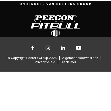
ONDERDEEL VAN PEETERS GROUP
Bekijk alle machines
Munnikenheiweg 47
Service & downloads
4879 NE Etten-Leur
Werken bij Pitbull
The Netherlands
Contact
076 – 504 6666
info@peetersgroup.com
© Copyright Peeters Group 2026
Algemene voorwaarden
Privacybeleid
Disclaimer