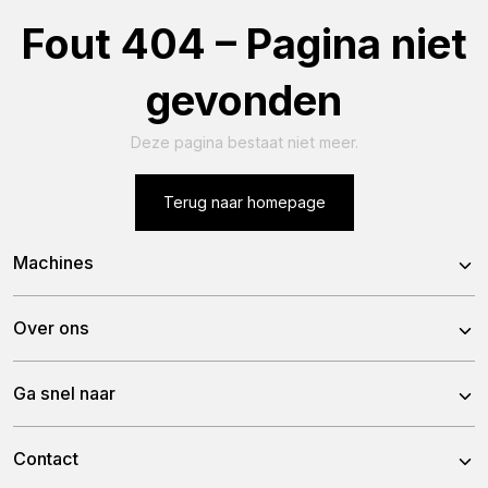
Fout 404 – Pagina niet
gevonden
Deze pagina bestaat niet meer.
Terug naar homepage
Machines
X24-26V
Over ons
X24-45CRT
Over ons
Ga snel naar
X24-50e
Historie
X27-45CRT
Nieuws
Contact
Team
X28-45CRT
Dealers